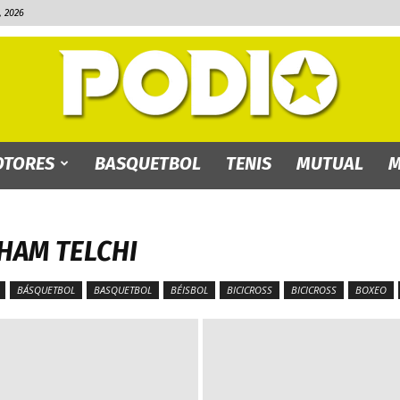
 2026
TORES
BASQUETBOL
TENIS
MUTUAL
M
PODIO.bo
HAM TELCHI
BÁSQUETBOL
BASQUETBOL
BÉISBOL
BICICROSS
BICICROSS
BOXEO