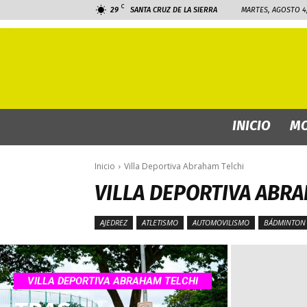
C
29
SANTA CRUZ DE LA SIERRA
MARTES, AGOSTO 4,
INICIO
MO
Inicio
Villa Deportiva Abraham Telchi
VILLA DEPORTIVA ABRA
AJEDREZ
ATLETISMO
AUTOMOVILISMO
BÁDMINTON
VILLA DEPORTIVA ABRAHAM TELCHI