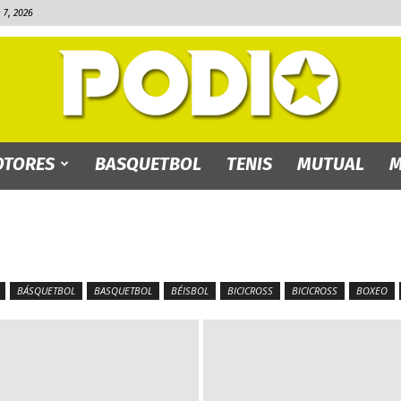
7, 2026
TORES
BASQUETBOL
TENIS
MUTUAL
M
PODIO.bo
BÁSQUETBOL
BASQUETBOL
BÉISBOL
BICICROSS
BICICROSS
BOXEO