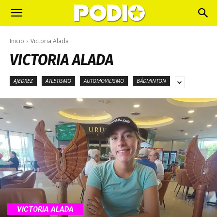
Inicio
Victoria Alada
VICTORIA ALADA
AJEDREZ
ATLETISMO
AUTOMOVILISMO
BÁDMINTON
VICTORIA ALADA