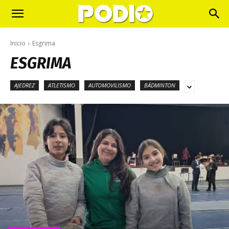
Inicio
Esgrima
ESGRIMA
AJEDREZ
ATLETISMO
AUTOMOVILISMO
BÁDMINTON