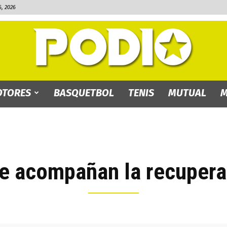
, 2026
TORES
BASQUETBOL
TENIS
MUTUAL
M
PODIO.bo
fe acompañan la recupera