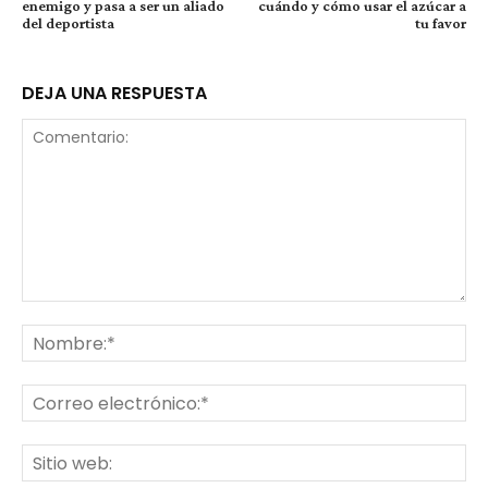
enemigo y pasa a ser un aliado
cuándo y cómo usar el azúcar a
del deportista
tu favor
DEJA UNA RESPUESTA
Comentario:
No
Co
ele
Sit
we