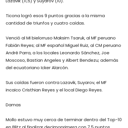
Lazavik (11,5) y Suyarov (10).
Ticona logró esos 9 puntos gracias a la misma
cantidad de triunfos y cuatro caídas.
Venció al MI bielorruso Maksim Tsaruk, al MF peruano
Fabián Reyes; al MF español Miguel Ruiz, al CM peruano
André Parra, a los locales Leonardo Sánchez, Joe
Moscoso, Bastian Angeles y Albert Bendezu; además
del ecuatoriano Icker Alarcón.
Sus caídas fueron contra Lazavik, Suyarov, el MF
incaico Cristhian Reyes y el local Diego Reyes.
Damas
Mollo estuvo muy cerca de terminar dentro del Top-10
en Blitz al finalizar decimoprimera con 7,5 puntos.