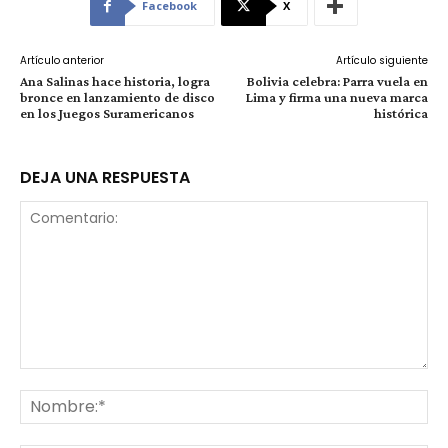
Facebook
X
Artículo anterior
Artículo siguiente
Ana Salinas hace historia, logra
Bolivia celebra: Parra vuela en
bronce en lanzamiento de disco
Lima y firma una nueva marca
en los Juegos Suramericanos
histórica
DEJA UNA RESPUESTA
Comentario:
No