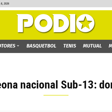
8, 2026
TORES
BASQUETBOL
TENIS
MUTUAL
M
PODIO.bo
ona nacional Sub-13: dom