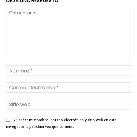
DEJA UNA RESPUESTA
Comentario:
No
Co
ele
Sit
we
Guardar mi nombre, correo electrónico y sitio web en este
navegador la próxima vez que comente.