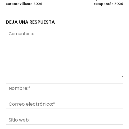
automovilismo 2026
temporada 2026
DEJA UNA RESPUESTA
Comentario:
No
Co
ele
Sit
we