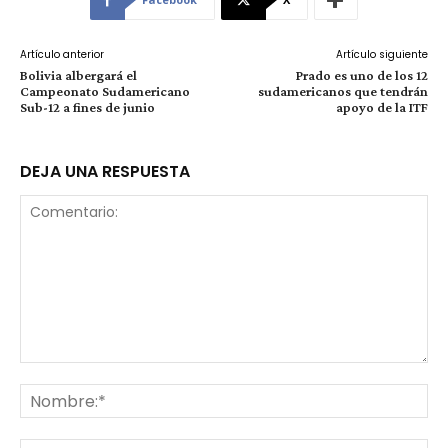
Artículo anterior
Artículo siguiente
Bolivia albergará el
Prado es uno de los 12
Campeonato Sudamericano
sudamericanos que tendrán
Sub-12 a fines de junio
apoyo de la ITF
DEJA UNA RESPUESTA
Comentario:
No