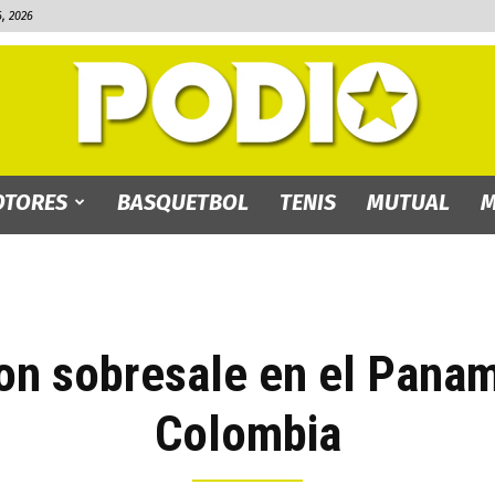
, 2026
TORES
BASQUETBOL
TENIS
MUTUAL
M
PODIO.bo
on sobresale en el Panam
Colombia