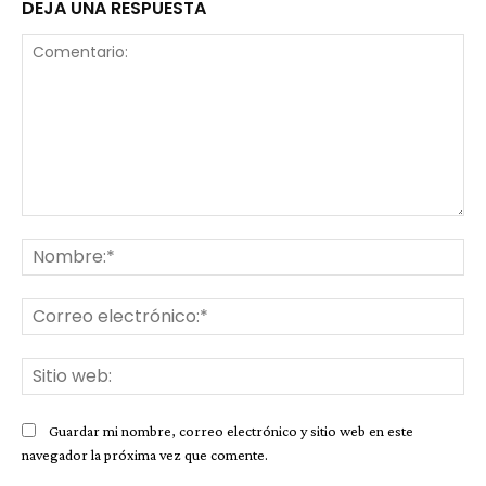
DEJA UNA RESPUESTA
Comentario:
No
Co
ele
Sit
we
Guardar mi nombre, correo electrónico y sitio web en este
navegador la próxima vez que comente.