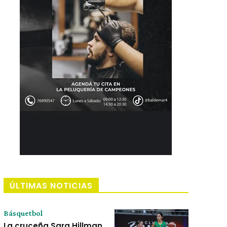
ÚLTIMAS NOTICIAS
Básquetbol
La cruceña Sara Hillman