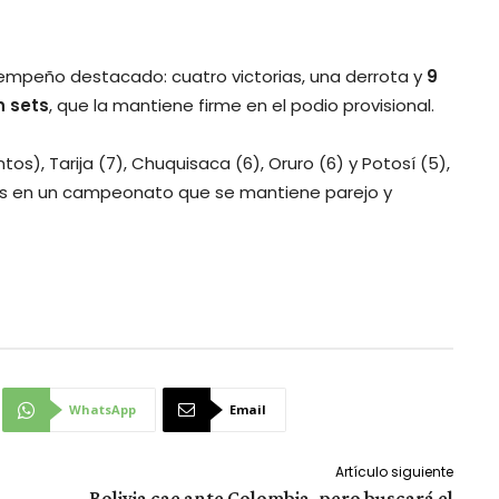
esempeño destacado: cuatro victorias, una derrota y
9
n sets
, que la mantiene firme en el podio provisional.
os), Tarija (7), Chuquisaca (6), Oruro (6) y Potosí (5),
nes en un campeonato que se mantiene parejo y
WhatsApp
Email
Artículo siguiente
Bolivia cae ante Colombia, pero buscará el