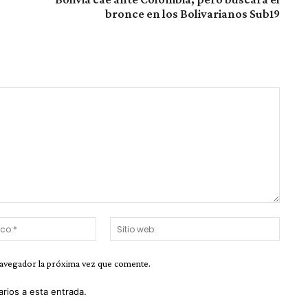
bronce en los Bolivarianos Sub19
Correo
Sitio
electrónico:*
web:
navegador la próxima vez que comente.
arios a esta entrada.