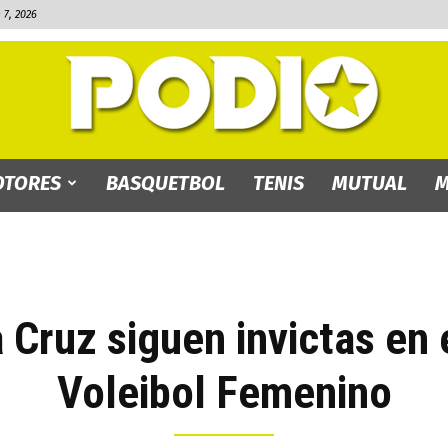
7, 2026
TORES
BASQUETBOL
TENIS
MUTUAL
M
PODIO.bo
Cruz siguen invictas en 
Voleibol Femenino