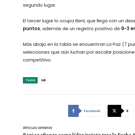
segundo lugar.
El tercer lugar lo ocupa Beni, que llega con un d
puntos
, además de un registro positivo de
9-3 e
Más abajo en la tabla se encuentran La Paz (7 punt
selecciones que aún luchan por escalar posicio
competitivo.
TAGS
N6
Facebook
X
Artículo anterior
Beni se afianza como líder invicto tras la Fecha 4