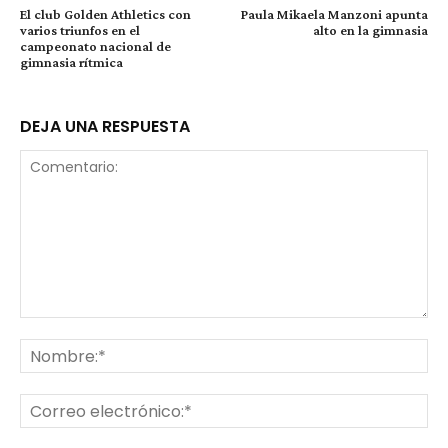
El club Golden Athletics con
Paula Mikaela Manzoni apunta
varios triunfos en el
alto en la gimnasia
campeonato nacional de
gimnasia rítmica
DEJA UNA RESPUESTA
Comentario:
No
Co
ele