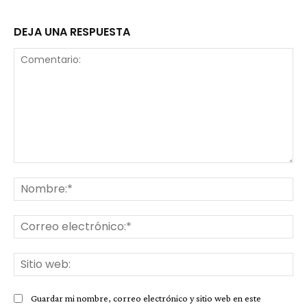
DEJA UNA RESPUESTA
Comentario:
No
Co
ele
Sit
we
Guardar mi nombre, correo electrónico y sitio web en este