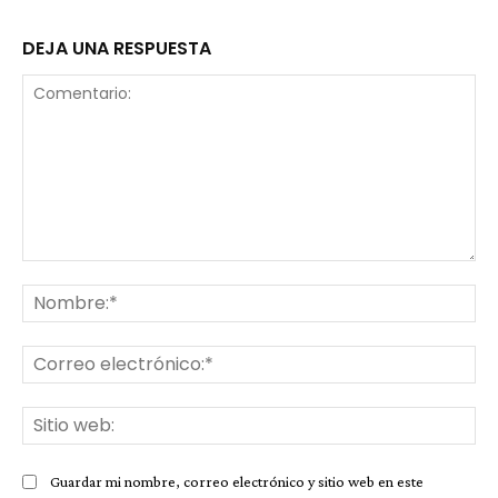
DEJA UNA RESPUESTA
Comentario:
No
Co
ele
Sit
we
Guardar mi nombre, correo electrónico y sitio web en este