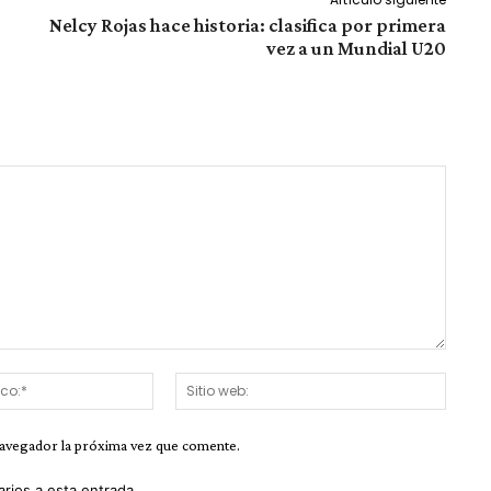
Nelcy Rojas hace historia: clasifica por primera
vez a un Mundial U20
Correo
Sitio
electrónico:*
web:
navegador la próxima vez que comente.
arios a esta entrada.