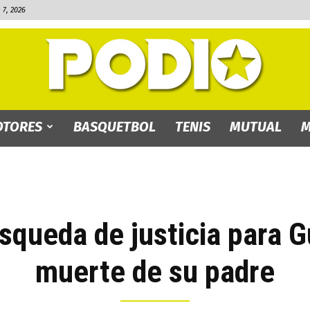
7, 2026
TORES
BASQUETBOL
TENIS
MUTUAL
M
PODIO.bo
squeda de justicia para 
muerte de su padre