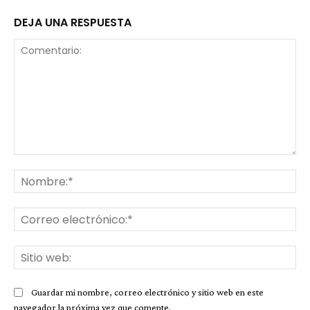
DEJA UNA RESPUESTA
Comentario:
No
Co
ele
Sit
we
Guardar mi nombre, correo electrónico y sitio web en este
navegador la próxima vez que comente.