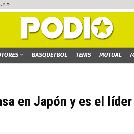
, 2026
TORES
BASQUETBOL
TENIS
MUTUAL
M
PODIO.bo
sa en Japón y es el líder