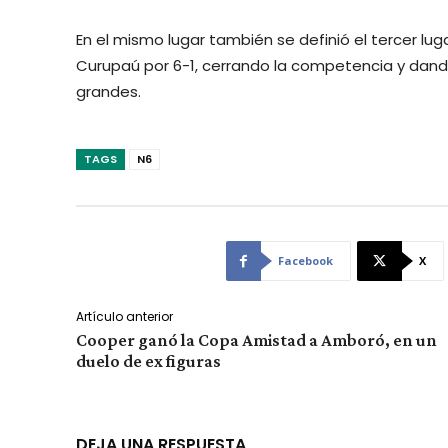
En el mismo lugar también se definió el tercer lug
Curupaú por 6-1, cerrando la competencia y dando
grandes.
TAGS
N6
Facebook
X
Artículo anterior
Cooper ganó la Copa Amistad a Amboró, en un
duelo de ex figuras
DEJA UNA RESPUESTA