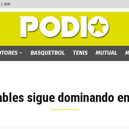
7, 2026
TORES
BASQUETBOL
TENIS
MUTUAL
M
PODIO.bo
bles sigue dominando en