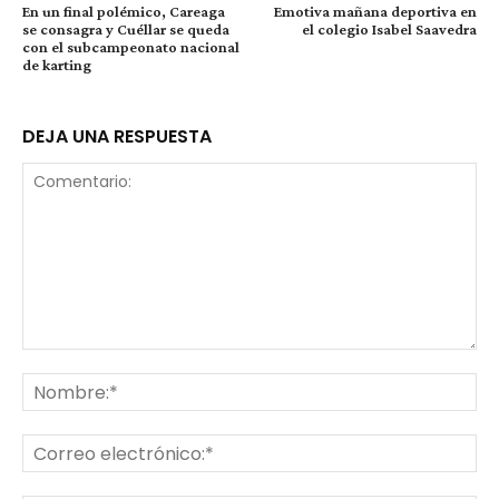
En un final polémico, Careaga
Emotiva mañana deportiva en
se consagra y Cuéllar se queda
el colegio Isabel Saavedra
con el subcampeonato nacional
de karting
DEJA UNA RESPUESTA
Comentario:
No
Co
ele