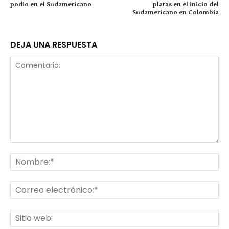
podio en el Sudamericano
platas en el inicio del
Sudamericano en Colombia
DEJA UNA RESPUESTA
Comentario:
No
Co
ele
Sit
we