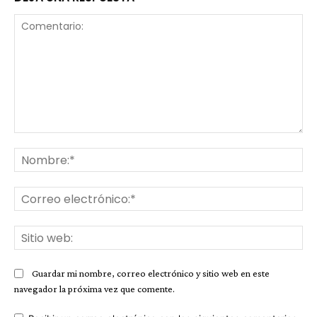
Comentario:
No
Co
ele
Sit
we
Guardar mi nombre, correo electrónico y sitio web en este
navegador la próxima vez que comente.