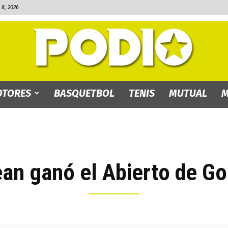
8, 2026
TORES
BASQUETBOL
TENIS
MUTUAL
M
PODIO.bo
an ganó el Abierto de Go