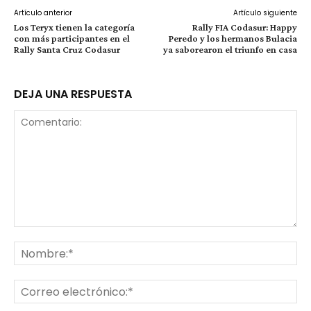
Artículo anterior
Artículo siguiente
Los Teryx tienen la categoría
Rally FIA Codasur: Happy
con más participantes en el
Peredo y los hermanos Bulacia
Rally Santa Cruz Codasur
ya saborearon el triunfo en casa
DEJA UNA RESPUESTA
Comentario:
No
Co
ele