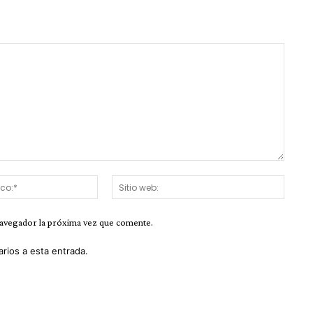
Correo
Sitio
electrónico:*
web:
navegador la próxima vez que comente.
arios a esta entrada.