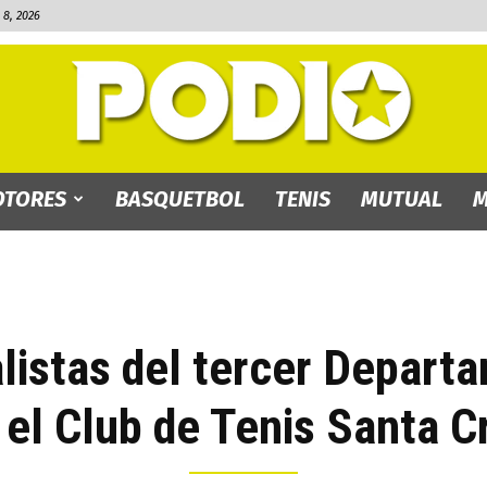
8, 2026
TORES
BASQUETBOL
TENIS
MUTUAL
M
PODIO.bo
nalistas del tercer Depart
 el Club de Tenis Santa C