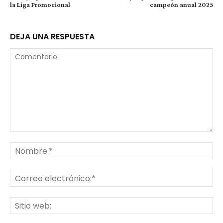
la Liga Promocional
campeón anual 2025
DEJA UNA RESPUESTA
Comentario:
No
Co
ele
Sit
we