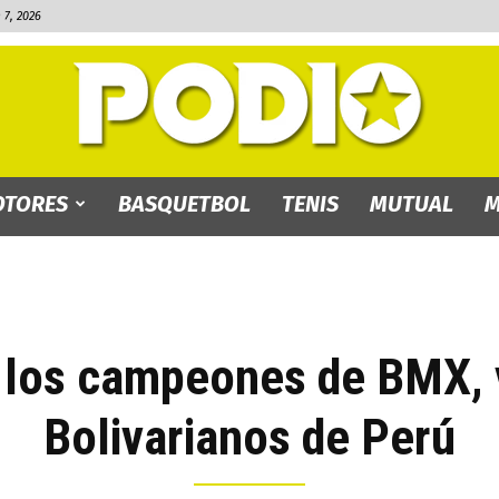
7, 2026
TORES
BASQUETBOL
TENIS
MUTUAL
M
PODIO.bo
 los campeones de BMX, v
Bolivarianos de Perú