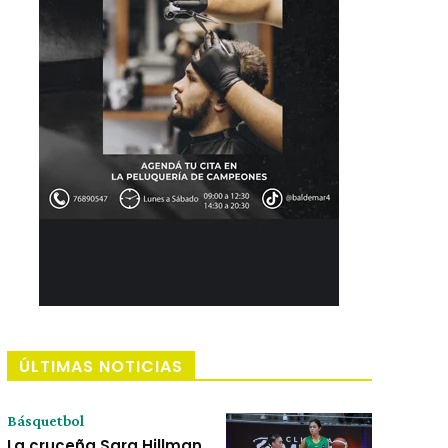
ÚLTIMAS NOTICIAS
Básquetbol
La cruceña Sara Hillman