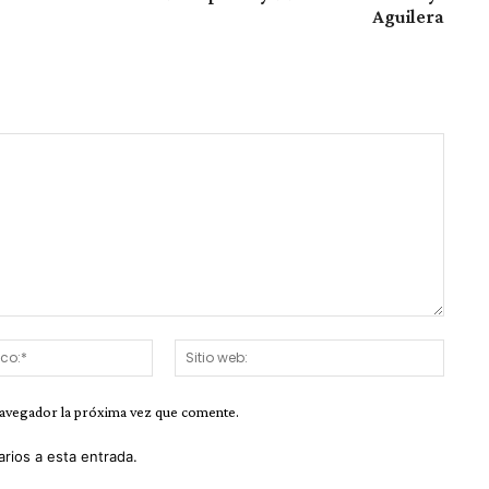
Aguilera
Correo
Sitio
electrónico:*
web:
navegador la próxima vez que comente.
arios a esta entrada.