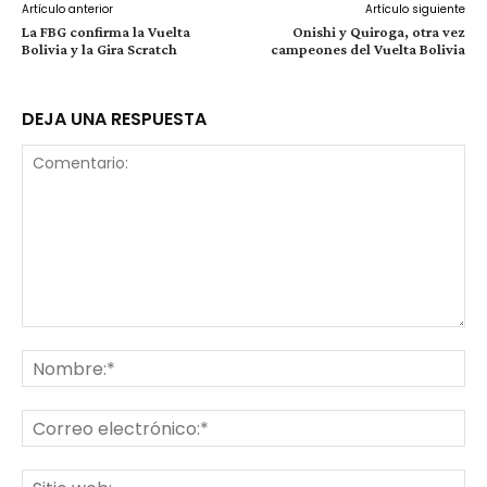
Artículo anterior
Artículo siguiente
La FBG confirma la Vuelta
Onishi y Quiroga, otra vez
Bolivia y la Gira Scratch
campeones del Vuelta Bolivia
DEJA UNA RESPUESTA
Comentario:
No
Co
ele
Sit