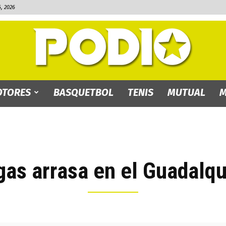
, 2026
TORES
BASQUETBOL
TENIS
MUTUAL
M
PODIO.bo
as arrasa en el Guadalqu