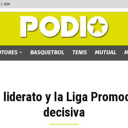
7, 2026
TORES
BASQUETBOL
TENIS
MUTUAL
M
PODIO.bo
liderato y la Liga Promo
decisiva