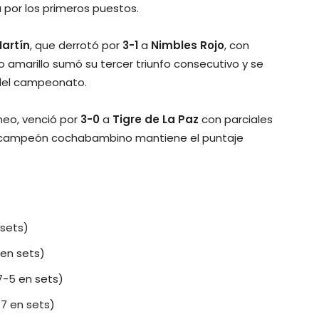
 por los primeros puestos.
artín
, que derrotó por
3-1
a
Nimbles Rojo
, con
ro amarillo sumó su tercer triunfo consecutivo y se
 del campeonato.
rneo, venció por
3-0
a
Tigre de La Paz
con parciales
 tricampeón cochabambino mantiene el puntaje
 sets)
 en sets)
 7-5 en sets)
-7 en sets)