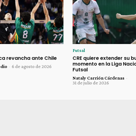
Futsal
sca revancha ante Chile
CRE quiere extender su b
momento en la Liga Naci
odio
-
6 de agosto de 2026
Futsal
Nataly Carrión Cárdenas
-
31 de julio de 2026