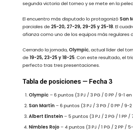
segunda victoria del torneo y se mete en la pelea
El encuentro más disputado lo protagonizó
San M
parciales de
25-20, 27-29, 29-25 y 25-18
. El cuad
afianza como uno de los equipos más regulares
Cerrando la jornada,
Olympic
, actual líder del to
de
19-25, 23-25 y 18-25
. Con este resultado, el
perfecto tras tres presentaciones.
Tabla de posiciones — Fecha 3
Olympic
– 6 puntos (3 PJ / 3 PG / 0 PP / 9-1 en
San Martín
– 6 puntos (3 PJ / 3 PG / 0 PP / 9-2
Albert Einstein
– 5 puntos (3 PJ / 2 PG / 1 PP /
Nimbles Rojo
– 4 puntos (3 PJ / 1 PG / 2 PP / 5