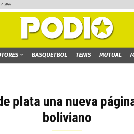
7, 2026
TORES
BASQUETBOL
TENIS
MUTUAL
M
PODIO.bo
de plata una nueva página
boliviano