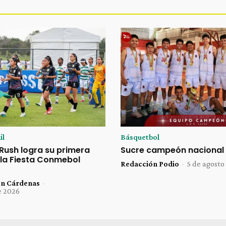
il
Básquetbol
 Rush logra su primera
Sucre campeón nacional 
 la Fiesta Conmebol
Redacción Podio
-
5 de agosto
ón Cárdenas
-
e 2026