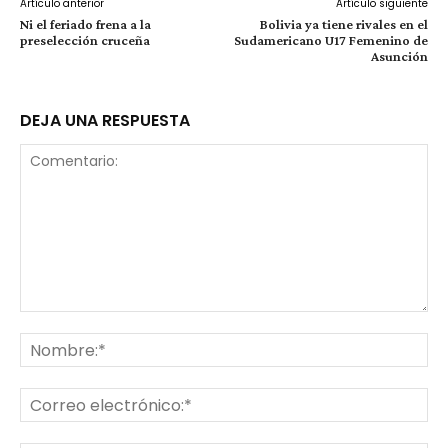
Artículo anterior
Artículo siguiente
Ni el feriado frena a la
Bolivia ya tiene rivales en el
preselección cruceña
Sudamericano U17 Femenino de
Asunción
DEJA UNA RESPUESTA
Comentario:
No
Co
ele