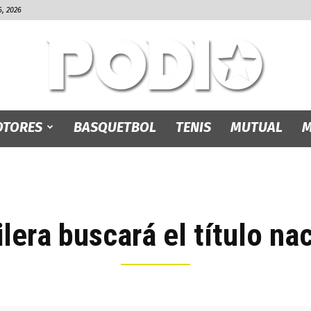
, 2026
TORES
BASQUETBOL
TENIS
MUTUAL
M
PODIO.bo
era buscará el título nac