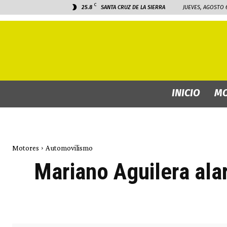
C
25.8
SANTA CRUZ DE LA SIERRA
JUEVES, AGOSTO 6
INICIO
MO
Motores
Automovilismo
Mariano Aguilera ala