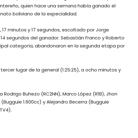
 montereño, quien hace una semana había ganado el
nato boliviano de la especialidad.
, 17 minutos y 17 segundos, escoltado por Jorge
y 14 segundos del ganador. Sebastián Franco y Roberto
incipal categoría, abandonaron en la segunda etapa por
tercer lugar de la general (1:25:25), a ocho minutos y
 Rodrigo Buhezo (RC2NN), Marco López (R1B), Jhon
as (Bugguie 1.600cc) y Alejandro Becerra (Bugguie
ATV4).