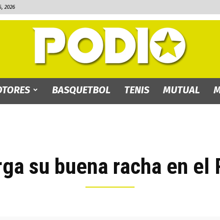
, 2026
TORES
BASQUETBOL
TENIS
MUTUAL
M
PODIO.bo
rga su buena racha en el 