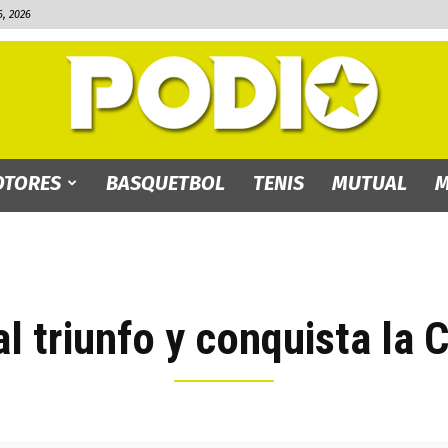
, 2026
TORES
BASQUETBOL
TENIS
MUTUAL
M
PODIO.bo
l triunfo y conquista la 