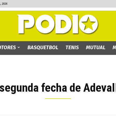
, 2026
TORES
BASQUETBOL
TENIS
MUTUAL
M
PODIO.bo
a segunda fecha de Adeva