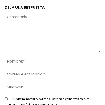
DEJA UNA RESPUESTA
Comentario:
No
Co
ele
Sit
we
Guardar mi nombre, correo electrónico y sitio web en este
navegador la próxima vez que comente.