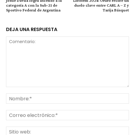
Josué Dávila logra ascenso a la
Libofem 2024: Oruro recibe un
categoría A con la Sub-21 de
duelo clave entre CARL A – Z y
Sportivo Federal de Argentina
Tarija Básquet
DEJA UNA RESPUESTA
Comentario:
No
Co
ele
Sit