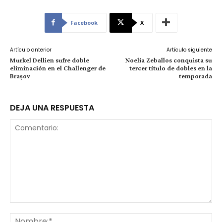
Facebook
X
Artículo anterior
Artículo siguiente
Murkel Dellien sufre doble
Noelia Zeballos conquista su
eliminación en el Challenger de
tercer título de dobles en la
Brașov
temporada
DEJA UNA RESPUESTA
Comentario:
No