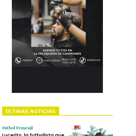
ÚLTIMAS NOTICIAS
Fútbol Femenil
Lucerito, la futbolista que