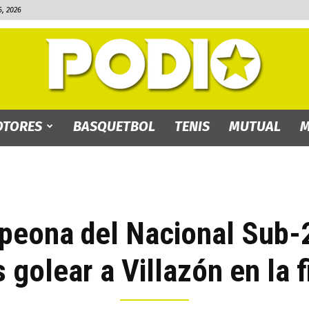
, 2026
TORES
BASQUETBOL
TENIS
MUTUAL
M
PODIO.bo
peona del Nacional Sub-
s golear a Villazón en la f