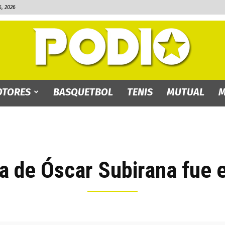
, 2026
TORES
BASQUETBOL
TENIS
MUTUAL
M
PODIO.bo
 de Óscar Subirana fue e