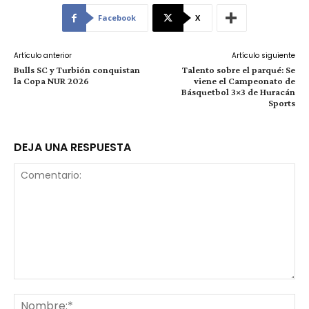
Facebook
X
Artículo anterior
Artículo siguiente
Bulls SC y Turbión conquistan
Talento sobre el parqué: Se
la Copa NUR 2026
viene el Campeonato de
Básquetbol 3×3 de Huracán
Sports
DEJA UNA RESPUESTA
Comentario:
No