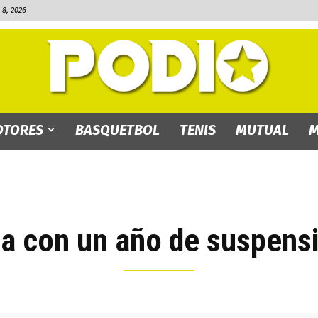
8, 2026
TORES
BASQUETBOL
TENIS
MUTUAL
M
PODIO.bo
a con un año de suspensi