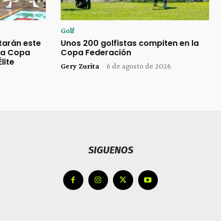
Golf
tarán este
Unos 200 golfistas compiten en la
 la Copa
Copa Federación
lite
Gery Zurita
-
6 de agosto de 2026
SIGUENOS