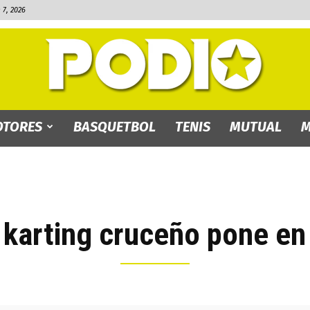
7, 2026
TORES
BASQUETBOL
TENIS
MUTUAL
M
PODIO.bo
el karting cruceño pone en