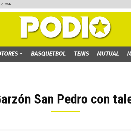
7, 2026
TORES
BASQUETBOL
TENIS
MUTUAL
M
PODIO.bo
arzón San Pedro con tale