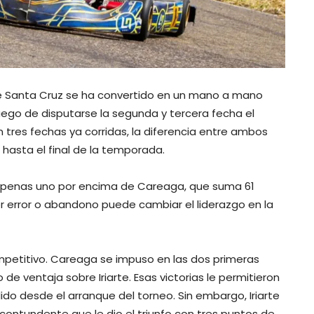
 de Santa Cruz se ha convertido en un mano a mano
uego de disputarse la segunda y tercera fecha el
tres fechas ya corridas, la diferencia entre ambos
hasta el final de la temporada.
, apenas uno por encima de Careaga, que suma 61
r error o abandono puede cambiar el liderazgo en la
mpetitivo. Careaga se impuso en las dos primeras
 ventaja sobre Iriarte. Esas victorias le permitieron
lido desde el arranque del torneo. Sin embargo, Iriarte
contundente que le dio el triunfo con tres puntos de