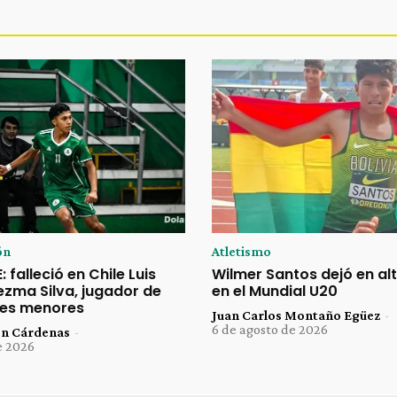
ón
Atletismo
 falleció en Chile Luis
Wilmer Santos dejó en alt
ezma Silva, jugador de
en el Mundial U20
ones menores
Juan Carlos Montaño Egüez
-
6 de agosto de 2026
ón Cárdenas
-
e 2026