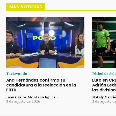
MÁS NOTICIAS
Taekwondo
Fútbol de Sal
Ana Hernández confirma su
Luto en CRE:
candidatura a la reelección en la
Adrián Led
FBTK
las divisi
Juan Carlos Montaño Egüez
-
Nataly Carri
3 de agosto de 2026
3 de agosto d