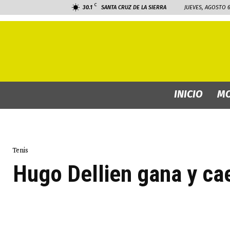
C
30.1
SANTA CRUZ DE LA SIERRA
JUEVES, AGOSTO 6
INICIO
MO
Tenis
Hugo Dellien gana y ca