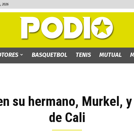
, 2026
TORES
BASQUETBOL
TENIS
MUTUAL
M
PODIO.bo
en su hermano, Murkel, y 
de Cali