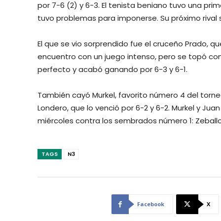
por 7-6 (2) y 6-3. El tenista beniano tuvo una pr
tuvo problemas para imponerse. Su próximo rival s
El que se vio sorprendido fue el cruceño Prado, q
encuentro con un juego intenso, pero se topó con
perfecto y acabó ganando por 6-3 y 6-1.
También cayó Murkel, favorito número 4 del torneo
Londero, que lo venció por 6-2 y 6-2. Murkel y Ju
miércoles contra los sembrados número 1: Zeballo
TAGS
N3
Facebook
X